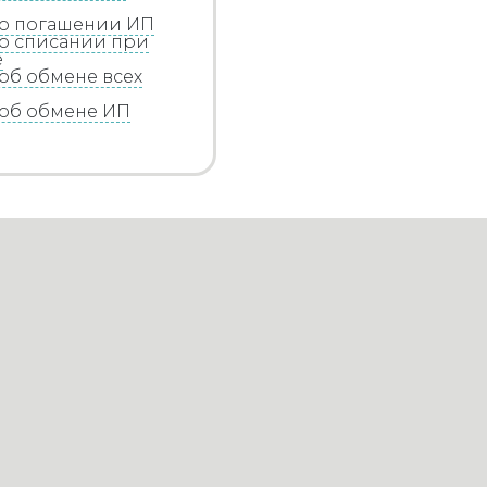
 о погашении ИП
о списании при
е
об обмене всех
 об обмене ИП