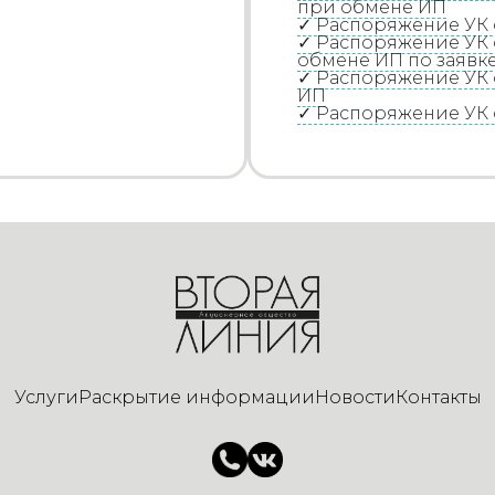
при обмене ИП
✓ Распоряжение УК
✓ Распоряжение УК 
обмене ИП по заявк
✓ Распоряжение УК 
ИП
✓ Распоряжение УК
Услуги
Раскрытие информации
Новости
Контакты