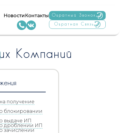
Новости
Контакты
Обратный Звонок
Обратная Связь
их Компаний
жения
на получение
 о блокировании
о выдаче ИП
 о дроблении ИП
о зачислении